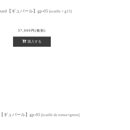
epard【ギュパール】gp-05
[
ecaille × g15
]
37,000
円
(税別)
購入する
rd【ギュパール】gp-05
[
ecaille de tortue×green
]