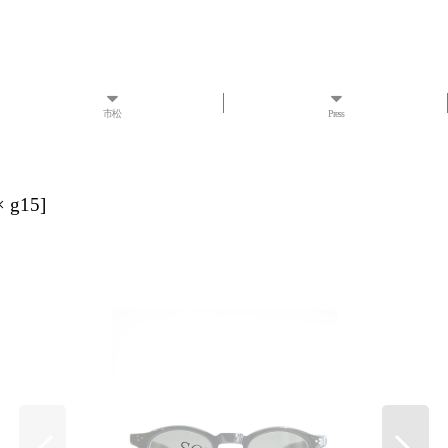
市松
Press
× g15
]