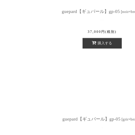
guepard【ギュパール】gp-05
[
noir×b
37,000
円
(税別)
購入する
guepard【ギュパール】gp-05
[
grir×b