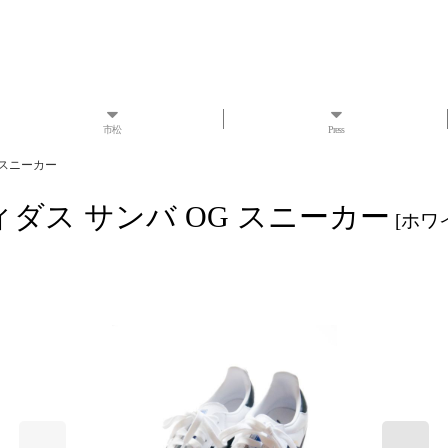
市松
Press
OG スニーカー
r アディダス サンバ OG スニーカー
[
ホワ