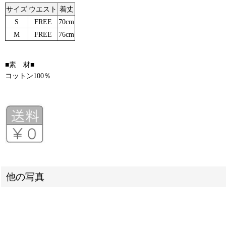
サイズ
ウエスト
着丈
S
FREE
70cm
M
FREE
76cm
■素 材■
コットン100％
他の写真