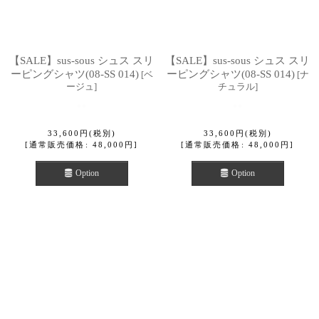
【SALE】sus-sous シュス スリ
【SALE】sus-sous シュス スリ
ーピングシャツ(08-SS 014)
ーピングシャツ(08-SS 014)
[
ベ
[
ナ
ージュ
]
チュラル
]
33,600
円
(税別)
33,600
円
(税別)
[
通常販売価格
:
48,000
円
]
[
通常販売価格
:
48,000
円
]
Option
Option