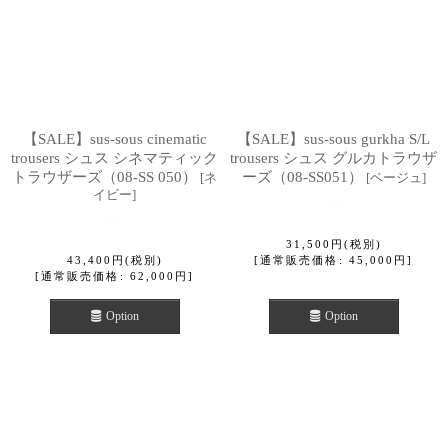
【SALE】sus-sous cinematic
【SALE】sus-sous gurkha S/L
trousers シュス シネマティック
trousers シュス グルカトラウザ
トラウザーズ（08-SS 050）
ーズ（08-SS051）
[
ネ
[
ベージュ
]
イビー
]
31,500
円
(税別)
43,400
円
(税別)
[
通常販売価格
:
45,000
円
]
[
通常販売価格
:
62,000
円
]
Option
Option