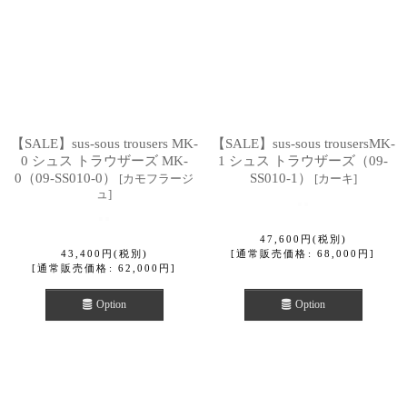
【SALE】sus-sous trousers MK-
【SALE】sus-sous trousersMK-
0 シュス トラウザーズ MK-
1 シュス トラウザーズ（09-
0（09-SS010-0）
SS010-1）
[
カモフラージ
[
カーキ
]
ュ
]
47,600
円
(税別)
43,400
円
(税別)
[
通常販売価格
:
68,000
円
]
[
通常販売価格
:
62,000
円
]
Option
Option