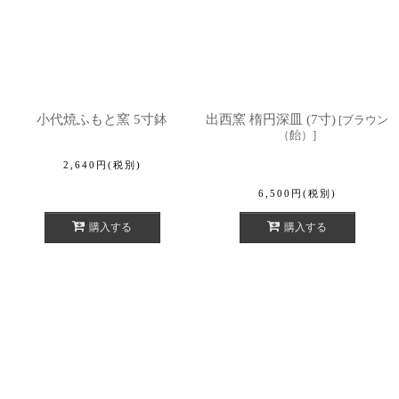
小代焼ふもと窯 5寸鉢
出西窯 楕円深皿 (7寸)
[
ブラウン
（飴）
]
2,640
円
(税別)
6,500
円
(税別)
購入する
購入する