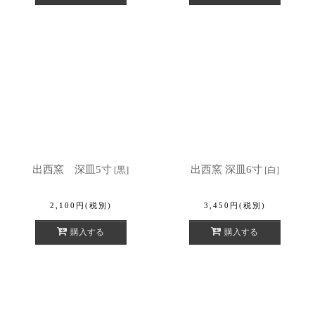
出西窯 深皿5寸
出西窯 深皿6寸
[
黒
]
[
白
]
2,100
円
(税別)
3,450
円
(税別)
購入する
購入する