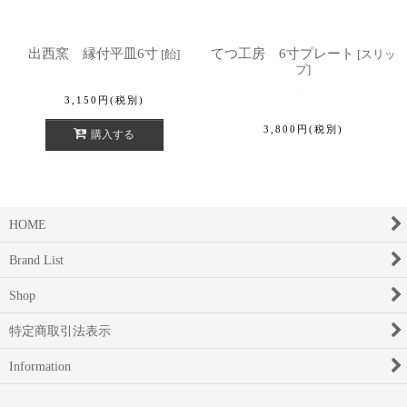
出西窯 縁付平皿6寸
てつ工房 6寸プレート
[
飴
]
[
スリッ
プ
]
3,150
円
(税別)
3,800
円
(税別)
購入する
HOME
Brand List
Shop
特定商取引法表示
Information