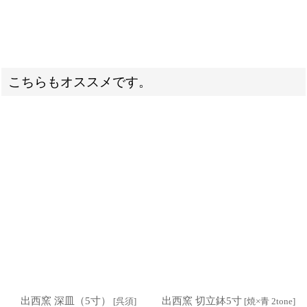
こちらもオススメです。
出西窯 深皿（5寸）
出西窯 切立鉢5寸
[
呉須
]
[
焼×青 2tone
]