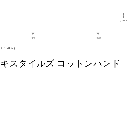
カート
Blog
Shop
A232939）
RESS マクテキスタイルズ コットンハンド