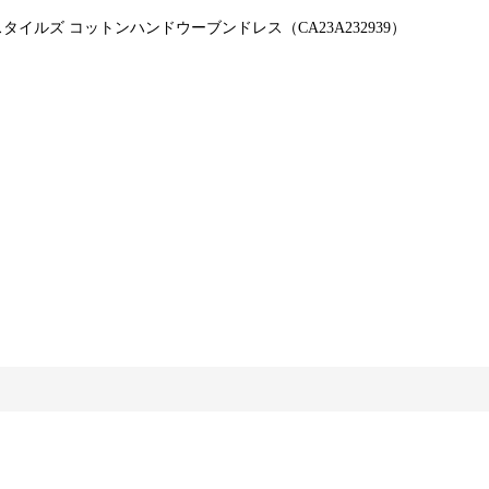
SS マクテキスタイルズ コットンハンドウーブンドレス（CA23A232939）