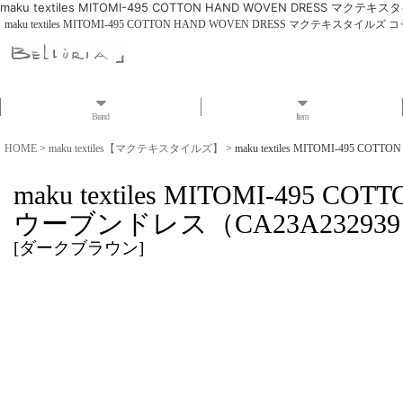
maku textiles MITOMI-495 COTTON HAND WOVEN DRESS
maku textiles MITOMI-495 COTTON HAND WOVEN DRESS マクテキス
Brand
Item
HOME
>
maku textiles【マクテキスタイルズ】
>
maku textiles MITOMI-49
maku textiles MITOMI-4
ウーブンドレス（CA23A23293
[
ダークブラウン
]