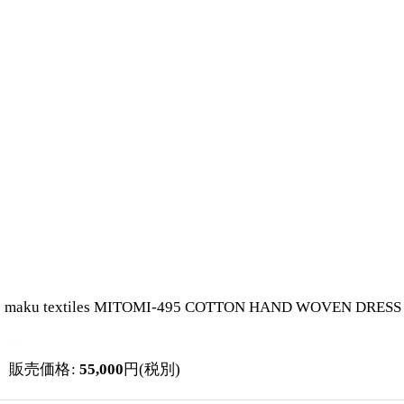
maku textiles MITOMI-495 COTTON HAND W
販売価格
:
55,000
円
(税別)