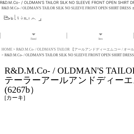
R&D.M.Co- / OLDMAN'S TAILOR SILK NO SLEEVE FRON
R&D.M.Co- / OLDMAN'S TAILOR SILK NO SLEEVE FRONT OP
Brand
Item
HOME
>
R&D.M.Co- / OLDMAN'S TAILOR 【アールアンドディーエムコー /
>
R&D.M.Co- / OLDMAN'S TAILOR SILK NO SLEEVE FRONT O
R&D.M.Co- / OLDMAN'S TAI
テーラーアールアンドディーエ
(6267b）
[
カーキ
]