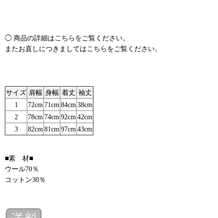
◯ 商品の詳細は
こちらを
ご覧ください。
またお直しにつきましては
こちら
をご覧ください。
サイズ
肩幅
身幅
着丈
袖丈
1
72cm
71cm
84cm
38cm
2
78cm
74cm
92cm
42cm
3
82cm
81cm
97cm
43cm
■素 材■
ウール70％
コットン30％