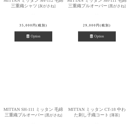
MITTAN ミッタン SH-112 毛綿
MITTAN ミッタン SH-111 毛綿
三重織シャツ
三重織プルオーバー
[
灰がさね
]
[
黒がさね
]
35,000
円
(税別)
29,000
円
(税別)
Option
Option
MITTAN SH-111 ミッタン 毛綿
MITTAN ミッタン CT-18 中わ
三重織プルオーバー
た刺し子織コート
[
黒がさね
]
[
薄茶
]