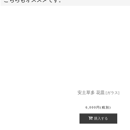
安土草多 花皿
[
ガラス
]
6,000
円
(税別)
購入する