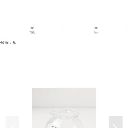
市松
Press
一輪挿し 丸