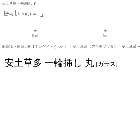
安土草多 一輪挿し 丸
Brand
Item
HOME
>
民藝 / 器【ミンゲイ・うつわ】
>
安土草多【アヅチソウタ】
>
安土草多 
安土草多 一輪挿し 丸
[
ガラス
]