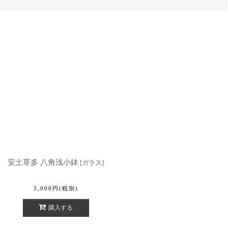
安土草多 八角浅小鉢
[
ガラス
]
3,000
円
(税別)
購入する