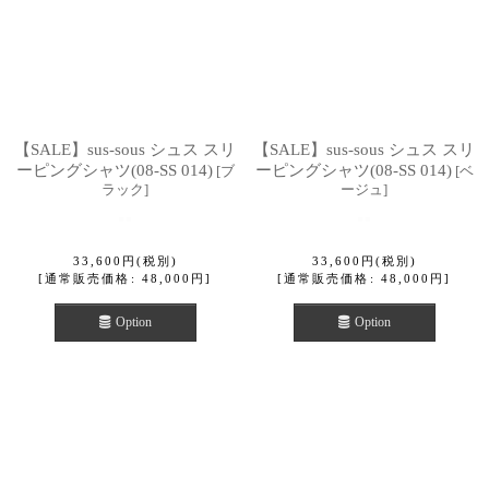
【SALE】sus-sous シュス スリ
【SALE】sus-sous シュス スリ
ーピングシャツ(08-SS 014)
ーピングシャツ(08-SS 014)
[
ブ
[
ベ
ラック
]
ージュ
]
33,600
円
(税別)
33,600
円
(税別)
[
通常販売価格
:
48,000
円
]
[
通常販売価格
:
48,000
円
]
Option
Option