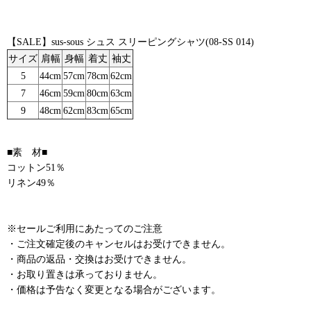
【SALE】sus-sous シュス スリーピングシャツ(08-SS 014)
サイズ
肩幅
身幅
着丈
袖丈
5
44cm
57cm
78cm
62cm
7
46cm
59cm
80cm
63cm
9
48cm
62cm
83cm
65cm
■素 材■
コットン51％
リネン49％
※セールご利用にあたってのご注意
・ご注文確定後のキャンセルはお受けできません。
・商品の返品・交換はお受けできません。
・お取り置きは承っておりません。
・価格は予告なく変更となる場合がございます。