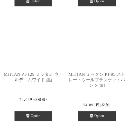
Option
Option
MITTAN PT-129 ミッタン ウー
MITTAN ミッタン PT-95 スト
ルデニムワイド
レートウールブランケットパ
[
黒
]
ンツ
[
灰
]
33,000
円
(税別)
33,000
円
(税別)
Option
Option