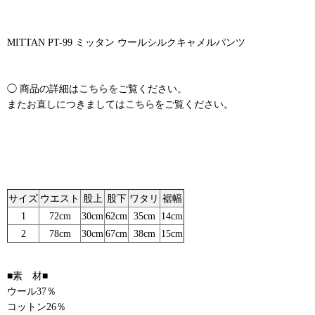
MITTAN PT-99 ミッタン ウールシルクキャメルパンツ
◯ 商品の詳細は
こちらを
ご覧ください。
またお直しにつきましては
こちら
をご覧ください。
サイズ
ウエスト
股上
股下
ワタリ
裾幅
1
72cm
30cm
62cm
35cm
14cm
2
78cm
30cm
67cm
38cm
15cm
■素 材■
ウール37％
コットン26％