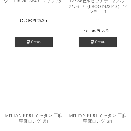
ツ (FR0202-W4011)
12.9ozセルビッチデニムパン
[
ブラック
]
ツワイド（bROOTS22F12）
[
イ
ンディゴ
]
25,000
円
(税別)
30,000
円
(税別)
Option
Option
MITTAN PT-91 ミッタン 亜麻
MITTAN PT-91 ミッタン 亜麻
苧麻ロング
苧麻ロング
[
黒
]
[
炭
]