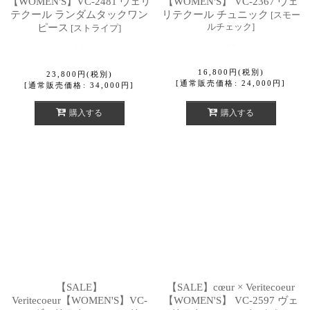
【WOMEN'S】VC-2481 ヴェリ
【WOMEN'S】 VC-2367 ヴェ
テクール ランダムタックワン
リテクール チュニック
[
スモー
ルチェック
]
ピース
[
ストライプ
]
16,800
円
(税別)
23,800
円
(税別)
[
通常販売価格
:
24,000
円
]
[
通常販売価格
:
34,000
円
]
購入する
購入する
【SALE】
【SALE】cœur × Veritecoeur
Veritecoeur【WOMEN'S】VC-
【WOMEN'S】 VC-2597 ヴェ