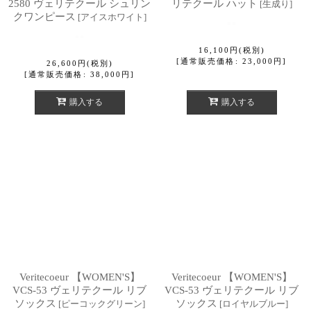
2580 ヴェリテクール シュリン
リテクール ハット
[
生成り
]
クワンピース
[
アイスホワイト
]
16,100
円
(税別)
[
通常販売価格
:
23,000
円
]
26,600
円
(税別)
[
通常販売価格
:
38,000
円
]
購入する
購入する
Veritecoeur 【WOMEN'S】
Veritecoeur 【WOMEN'S】
VCS-53 ヴェリテクール リブ
VCS-53 ヴェリテクール リブ
ソックス
ソックス
[
ピーコックグリーン
]
[
ロイヤルブルー
]