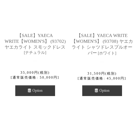
【SALE】YAECA
【SALE】YAECA WRITE
WRITE【WOMEN'S】 (93702)
【WOMEN'S】 (93708) ヤエカ
ヤエカライト スモックドレス
ライト シャツドレスプルオー
[
ナチュラル
]
バー
[
ホワイト
]
35,000
円
(税別)
31,500
円
(税別)
[
通常販売価格
:
50,000
円
]
[
通常販売価格
:
45,000
円
]
Option
Option