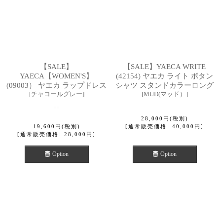
【SALE】
【SALE】YAECA WRITE
YAECA【WOMEN'S】
(42154) ヤエカ ライト ボタン
(09003） ヤエカ ラップドレス
シャツ スタンドカラーロング
[
チャコールグレー
]
[
MUD(マッド）
]
28,000
円
(税別)
19,600
円
(税別)
[
通常販売価格
:
40,000
円
]
[
通常販売価格
:
28,000
円
]
Option
Option