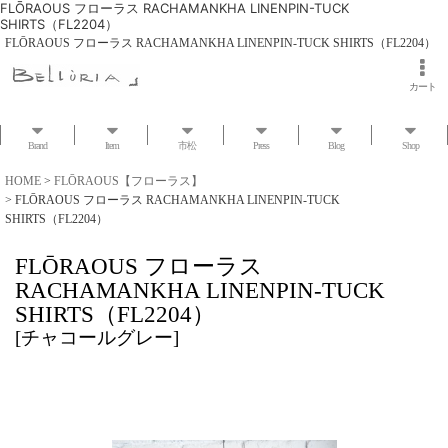
FLŌRAOUS フローラス RACHAMANKHA LINENPIN-TUCK
SHIRTS（FL2204）
FLŌRAOUS フローラス RACHAMANKHA LINENPIN-TUCK SHIRTS（FL2204）
カート
Brand
Item
市松
Press
Blog
Shop
HOME
>
FLŌRAOUS【フローラス】
>
FLŌRAOUS フローラス RACHAMANKHA LINENPIN-TUCK
SHIRTS（FL2204）
FLŌRAOUS フローラス
RACHAMANKHA LINENPIN-TUCK
SHIRTS（FL2204）
[
チャコールグレー
]