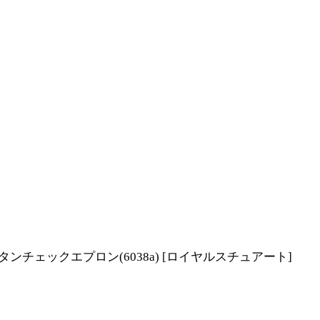
タータンチェックエプロン(6038a)
[
ロイヤルスチュアート
]