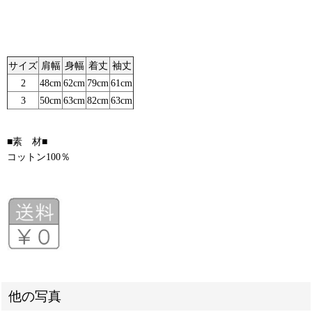
サイズ
肩幅
身幅
着丈
袖丈
2
48cm
62cm
79cm
61cm
3
50cm
63cm
82cm
63cm
■素 材■
コットン100％
他の写真