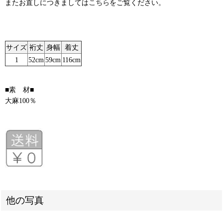
またお直しにつきましては
こちら
をご覧ください。
サイズ
裄丈
身幅
着丈
1
52cm
59cm
116cm
■素 材■
大麻100％
他の写真