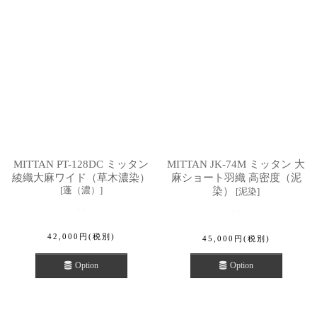
MITTAN PT-128DC ミッタン
MITTAN JK-74M ミッタン 大
綾織大麻ワイド（草木濃染）
麻ショート羽織 高密度（泥
[
蓬（濃）
]
染）
[
泥染
]
42,000
円
(税別)
45,000
円
(税別)
Option
Option