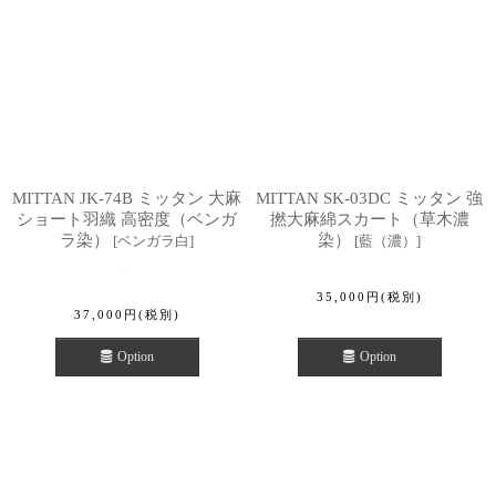
MITTAN JK-74B ミッタン 大麻
MITTAN SK-03DC ミッタン 強
ショート羽織 高密度（ベンガ
撚大麻綿スカート（草木濃
ラ染）
染）
[
ベンガラ白
]
[
藍（濃）
]
35,000
円
(税別)
37,000
円
(税別)
Option
Option