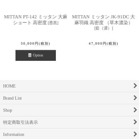
MITTAN PT-142 ミッタン 大麻
MITTAN ミッタン JK-91DC 大
ショート 高密度
麻羽織 高密度 （草木濃染）
[
墨黒
]
[
藍（濃）
]
30,000
円
(税別)
47,000
円
(税別)
Option
HOME
Brand List
Shop
特定商取引法表示
Information