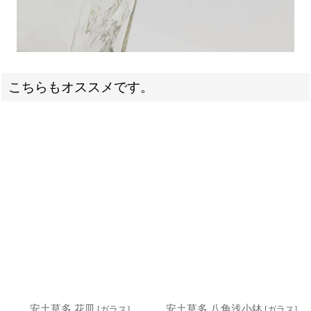
こちらもオススメです。
安土草多 花皿
安土草多 八角浅小鉢
[
ガラス
]
[
ガラス
]