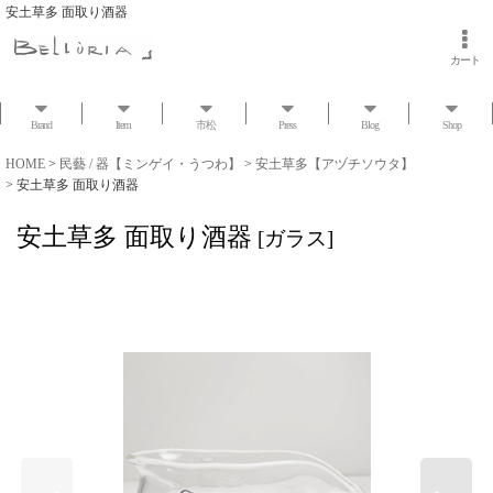
安土草多 面取り酒器
カート
Brand
Item
市松
Press
Blog
Shop
HOME
>
民藝 / 器【ミンゲイ・うつわ】
>
安土草多【アヅチソウタ】
>
安土草多 面取り酒器
安土草多 面取り酒器
[
ガラス
]