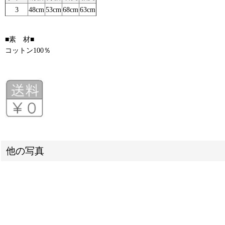
3
48cm
53cm
68cm
63cm
■素 材■
コットン100％
他の写真