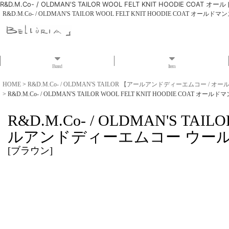
R&D.M.Co- / OLDMAN'S TAILOR WOOL FELT KNIT HOO
R&D.M.Co- / OLDMAN'S TAILOR WOOL FELT KNIT HOODIE 
Brand
Item
HOME
>
R&D.M.Co- / OLDMAN'S TAILOR 【アールアンドディーエムコー /
>
R&D.M.Co- / OLDMAN'S TAILOR WOOL FELT KNIT HOODIE
R&D.M.Co- / OLDMAN'S T
ルアンドディーエムコー ウール
[
ブラウン
]