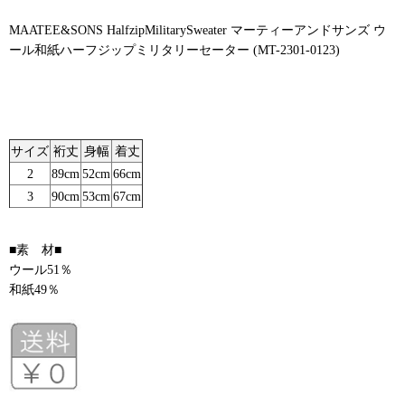
MAATEE&SONS HalfzipMilitarySweater マーティーアンドサンズ ウ
ール和紙ハーフジップミリタリーセーター (MT-2301-0123)
サイズ
裄丈
身幅
着丈
2
89cm
52cm
66cm
3
90cm
53cm
67cm
■素 材■
ウール51％
和紙49％