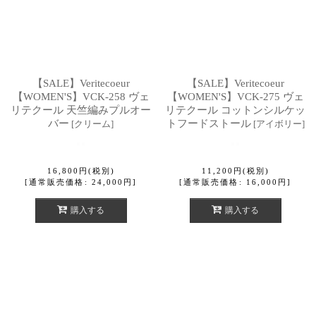
【SALE】Veritecoeur
【SALE】Veritecoeur
【WOMEN'S】VCK-258 ヴェ
【WOMEN'S】VCK-275 ヴェ
リテクール 天竺編みプルオー
リテクール コットンシルケッ
バー
トフードストール
[
クリーム
]
[
アイボリー
]
16,800
円
(税別)
11,200
円
(税別)
[
通常販売価格
:
24,000
円
]
[
通常販売価格
:
16,000
円
]
購入する
購入する