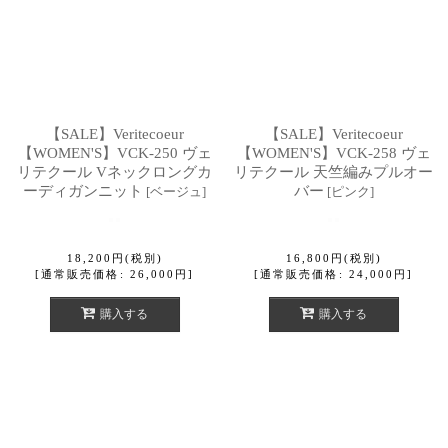
【SALE】Veritecoeur
【SALE】Veritecoeur
【WOMEN'S】VCK-250 ヴェ
【WOMEN'S】VCK-258 ヴェ
リテクール Vネックロングカ
リテクール 天竺編みプルオー
ーディガンニット
バー
[
ベージュ
]
[
ピンク
]
18,200
円
(税別)
16,800
円
(税別)
[
通常販売価格
:
26,000
円
]
[
通常販売価格
:
24,000
円
]
購入する
購入する