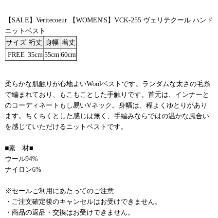
【SALE】Veritecoeur 【WOMEN'S】VCK-255 ヴェリテクール ハンド
ニットベスト
サイズ
裄丈
身幅
着丈
FREE
35cm
55cm
60cm
柔らかな肌触りが心地よいWoolベストです。ランダムな太さの毛糸
で編まれており、もこもことした手触りです。首元は、インナーと
のコーディネートもし易いVネック。身幅は、程よくゆとりがあり
ます。ちくちくとした感じは無く、手編みならではの温かな風合い
を感じていただけるニットベストです。
■素 材■
ウール94%
ナイロン6%
※セールご利用にあたってのご注意
・ご注文確定後のキャンセルはお受けできません。
・商品の返品・交換はお受けできません。