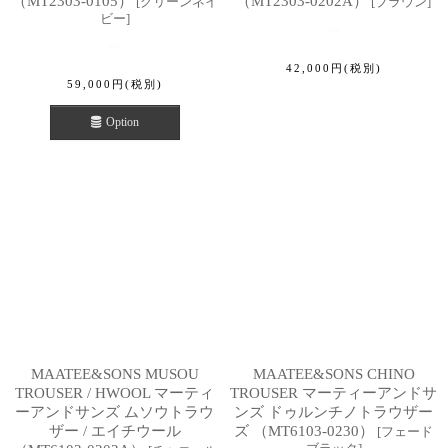
（MT2303-0105）
（MT2303-0202A）
[
グリーンネイ
[
ブラウン
]
ビー
]
42,000
円
(税別)
59,000
円
(税別)
Option
MAATEE&SONS MUSOU
MAATEE&SONS CHINO
TROUSER / HWOOL マーティ
TROUSER マーティーアンドサ
ーアンドサンズ ムソウトラウ
ンズ ドゥルンチノトラウザー
ザー / エイチウール
ズ （MT6103-0230）
[
フェード