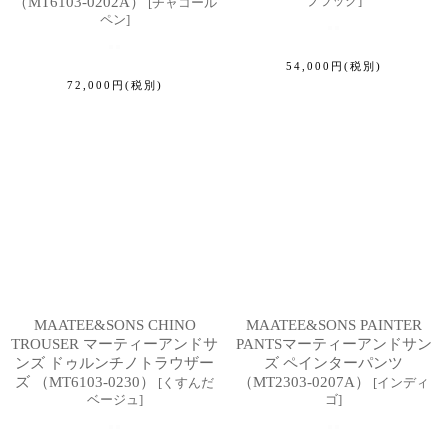
ブラック
]
（MT6103-0202A）
[
チャコール
ペン
]
54,000
円
(税別)
72,000
円
(税別)
MAATEE&SONS CHINO
MAATEE&SONS PAINTER
TROUSER マーティーアンドサ
PANTSマーティーアンドサン
ンズ ドゥルンチノトラウザー
ズ ペインターパンツ
ズ （MT6103-0230）
（MT2303-0207A）
[
くすんだ
[
インディ
ベージュ
]
ゴ
]