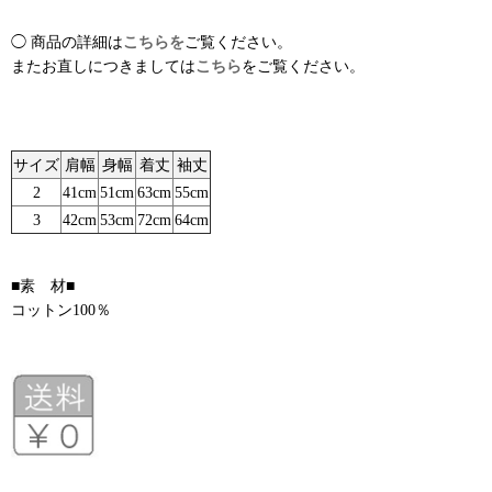
◯ 商品の詳細は
こちらを
ご覧ください。
またお直しにつきましては
こちら
をご覧ください。
サイズ
肩幅
身幅
着丈
袖丈
2
41cm
51cm
63cm
55cm
3
42cm
53cm
72cm
64cm
■素 材■
コットン100％