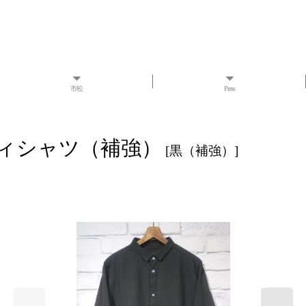
市松
Press
）
 カディシャツ（補強）
[
黒（補強）
]