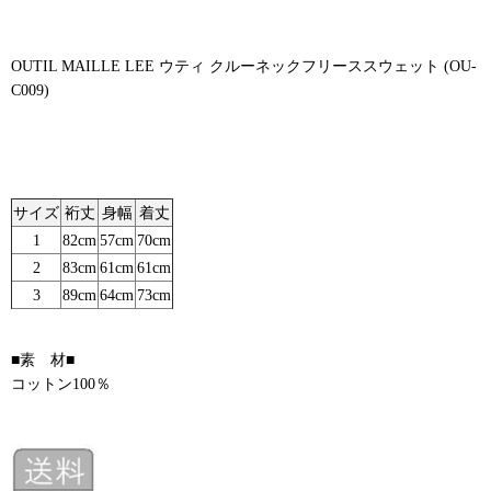
OUTIL MAILLE LEE ウティ クルーネックフリーススウェット (OU-
C009)
サイズ
裄丈
身幅
着丈
1
82cm
57cm
70cm
2
83cm
61cm
61cm
3
89cm
64cm
73cm
■素 材■
コットン100％