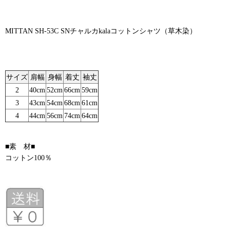
MITTAN SH-53C SNチャルカkalaコットンシャツ（草木染）
サイズ
肩幅
身幅
着丈
袖丈
2
40cm
52cm
66cm
59cm
3
43cm
54cm
68cm
61cm
4
44cm
56cm
74cm
64cm
■素 材■
コットン100％