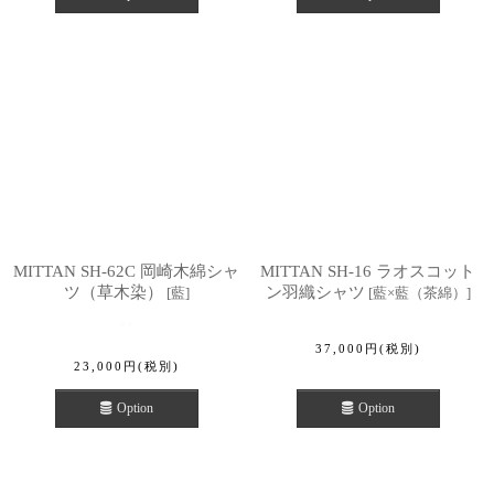
MITTAN SH-62C 岡崎木綿シャ
MITTAN SH-16 ラオスコット
ツ（草木染）
ン羽織シャツ
[
藍
]
[
藍×藍（茶綿）
]
37,000
円
(税別)
23,000
円
(税別)
Option
Option