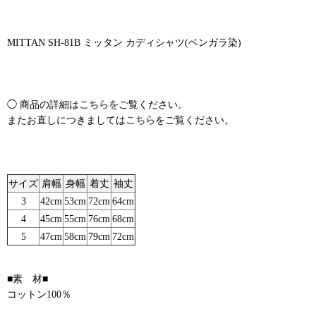
MITTAN SH-81B ミッタン カディシャツ(ベンガラ染)
◯ 商品の詳細は
こちらを
ご覧ください。
またお直しにつきましては
こちら
をご覧ください。
サイズ
肩幅
身幅
着丈
袖丈
3
42cm
53cm
72cm
64cm
4
45cm
55cm
76cm
68cm
5
47cm
58cm
79cm
72cm
■素 材■
コットン100％