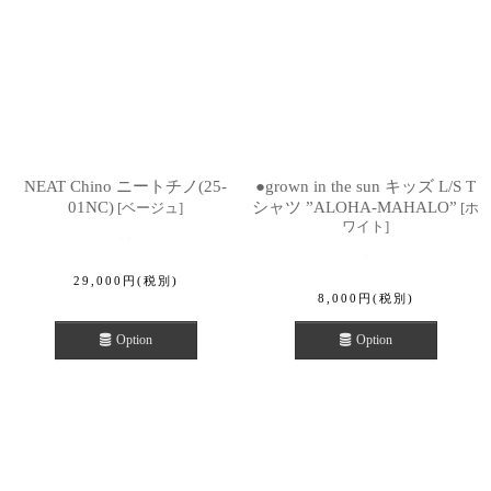
NEAT Chino ニートチノ(25-
●grown in the sun キッズ L/S T
01NC)
シャツ ”ALOHA-MAHALO”
[
ベージュ
]
[
ホ
ワイト
]
29,000
円
(税別)
8,000
円
(税別)
Option
Option