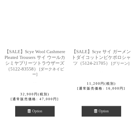
【SALE】Scye Wool Cashmere
【SALE】Scye サイ ガーメン
Pleated Trousers サイ ウールカ
トダイコットンピケポロシャ
シミヤプリーツトラウザーズ
ツ（5124-21705）
[
グリーン
]
（5122-83558）
[
ダークネイビ
ー
]
11,200
円
(税別)
[
通常販売価格
:
16,000
円
]
32,900
円
(税別)
[
通常販売価格
:
47,000
円
]
Option
Option