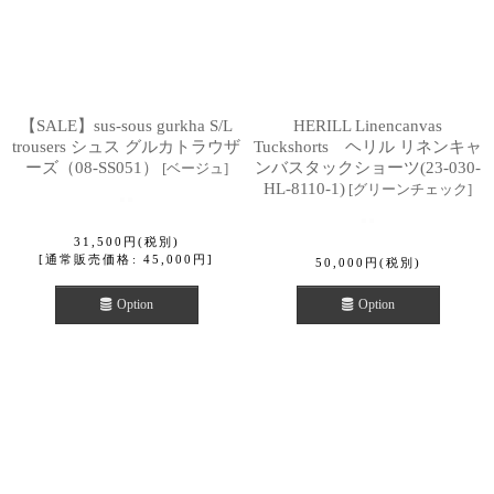
【SALE】sus-sous gurkha S/L
HERILL Linencanvas
trousers シュス グルカトラウザ
Tuckshorts ヘリル リネンキャ
ーズ（08-SS051）
ンバスタックショーツ(23-030-
[
ベージュ
]
HL-8110-1)
[
グリーンチェック
]
31,500
円
(税別)
[
通常販売価格
:
45,000
円
]
50,000
円
(税別)
Option
Option