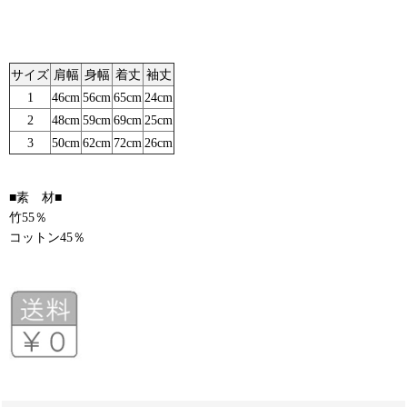
サイズ
肩幅
身幅
着丈
袖丈
1
46cm
56cm
65cm
24cm
2
48cm
59cm
69cm
25cm
3
50cm
62cm
72cm
26cm
■素 材■
竹55％
コットン45％