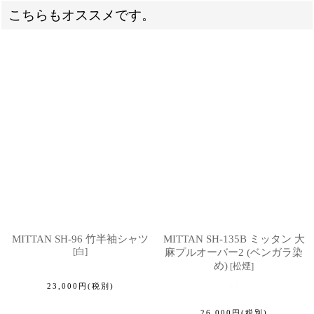
こちらもオススメです。
MITTAN SH-96 竹半袖シャツ
MITTAN SH-135B ミッタン 大
[
白
]
麻プルオーバー2 (ベンガラ染
め)
[
松煙
]
23,000
円
(税別)
26,000
円
(税別)