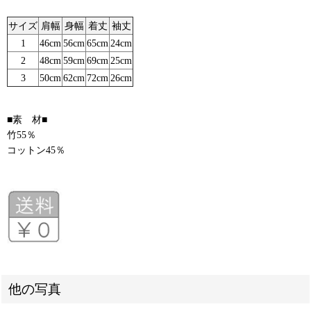
サイズ
肩幅
身幅
着丈
袖丈
1
46cm
56cm
65cm
24cm
2
48cm
59cm
69cm
25cm
3
50cm
62cm
72cm
26cm
■素 材■
竹55％
コットン45％
他の写真