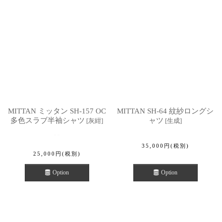
MITTAN ミッタン SH-157 OC
MITTAN SH-64 紋紗ロングシ
多色スラブ半袖シャツ
ャツ
[
灰紺
]
[
生成
]
35,000
円
(税別)
25,000
円
(税別)
Option
Option