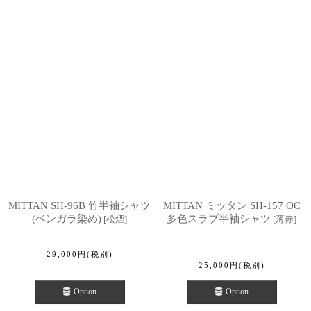
MITTAN SH-96B 竹半袖シャツ
MITTAN ミッタン SH-157 OC
(ベンガラ染め)
多色スラブ半袖シャツ
[
松煙
]
[
薄赤
]
29,000
円
(税別)
25,000
円
(税別)
Option
Option