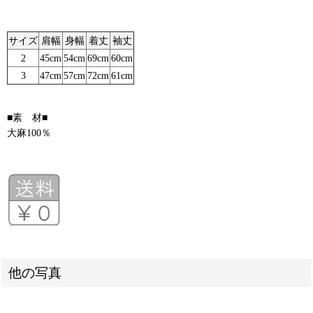
サイズ
肩幅
身幅
着丈
袖丈
2
45cm
54cm
69cm
60cm
3
47cm
57cm
72cm
61cm
■素 材■
大麻100％
他の写真