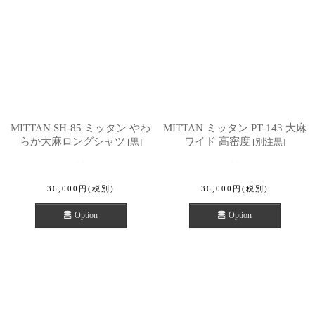
MITTAN SH-85 ミッタン やわ
MITTAN ミッタン PT-143 大麻
らか大麻ロングシャツ
ワイド 高密度
[
黒
]
[
別注黒
]
36,000
円
(税別)
36,000
円
(税別)
Option
Option