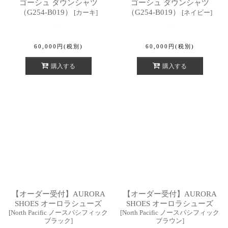
ゴーシュ ダウンシャツ
ゴーシュ ダウンシャツ
（G254-B019）
（G254-B019）
[
カーキ
]
[
ネイビー
]
60,000
円
(税別)
60,000
円
(税別)
購入する
購入する
【オーダー受付】AURORA
【オーダー受付】AURORA
SHOES オーロラシューズ
SHOES オーロラシューズ
[
North Pacific ノースパシフィック
[
North Pacific ノースパシフィック
ブラック
]
ブラウン
]