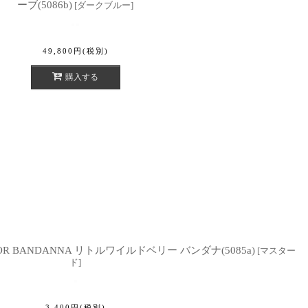
ーブ(5086b)
[
ダークブルー
]
49,800
円
(税別)
購入する
TAILOR BANDANNA リトルワイルドベリー バンダナ(5085a)
[
マスター
ド
]
3,400
円
(税別)