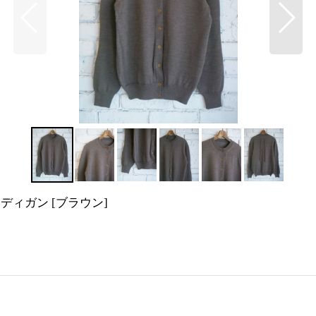
カーディガン
[
ブラウン
]