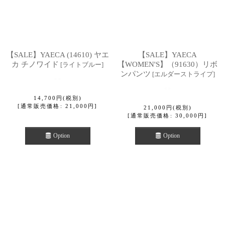
【SALE】YAECA (14610) ヤエ
【SALE】YAECA
カ チノワイド
【WOMEN'S】（91630）リボ
[
ライトブルー
]
ンパンツ
[
エルダーストライプ
]
14,700
円
(税別)
[
通常販売価格
:
21,000
円
]
21,000
円
(税別)
[
通常販売価格
:
30,000
円
]
Option
Option