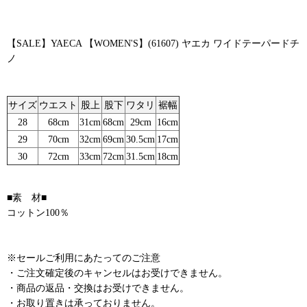
【SALE】YAECA 【WOMEN'S】(61607) ヤエカ ワイドテーパードチ
ノ
サイズ
ウエスト
股上
股下
ワタリ
裾幅
28
68cm
31cm
68cm
29cm
16cm
29
70cm
32cm
69cm
30.5cm
17cm
30
72cm
33cm
72cm
31.5cm
18cm
■素 材■
コットン100％
※セールご利用にあたってのご注意
・ご注文確定後のキャンセルはお受けできません。
・商品の返品・交換はお受けできません。
・お取り置きは承っておりません。