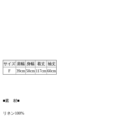
サイズ
肩幅
身幅
着丈
袖丈
F
39cm
50cm
117cm
60cm
■素 材■
リネン100%