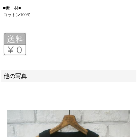
■素 材■
コットン100％
他の写真