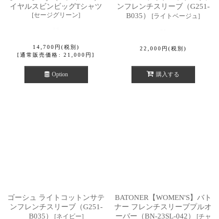
イヤルスビンビッグTシャツ
ンフレンチスリーブ（G251-
[
セージグリーン
]
B035）
[
ライトベージュ
]
14,700
円
(税別)
22,000
円
(税別)
[
通常販売価格
:
21,000
円
]
Option
購入する
ゴーシュ ライトコットンサテ
BATONER【WOMEN'S】バト
ンフレンチスリーブ（G251-
ナー フレンチスリーブプルオ
B035）
ーバー（BN-23SL-042）
[
ネイビー
]
[
チャ