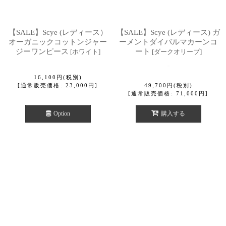
【SALE】Scye (レディース）
【SALE】Scye (レディース) ガ
オーガニックコットンジャー
ーメントダイバルマカーンコ
ジーワンピース
ート
[
ホワイト
]
[
ダークオリーブ
]
16,100
円
(税別)
[
通常販売価格
:
23,000
円
]
49,700
円
(税別)
[
通常販売価格
:
71,000
円
]
Option
購入する