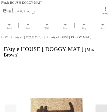
F/style HOUSE[ DOGGY MAT ]
カート
Brand
Item
市松
Press
Blog
Shop
HOME
>
F/style 【エフスタイル】
>
F/style HOUSE [ DOGGY MAT ]
F/style HOUSE [ DOGGY MAT ]
[
Mix
Brown
]