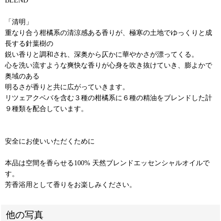
BLEND
「清明」
重なり合う柑橘系の清涼感ある香りが、極寒の土地でゆっくりと成
長する針葉樹の
鋭い香りと調和され、深奥から仄かに華やかさが漂ってくる。
心を洗い流すような爽快な香りが心身を吹き抜けていき、膨よかで
奥域のある
明るさが香りと共に広がっていきます。
リツェアクベバを含む３種の柑橘系に６種の精油をブレンドした計
９種類を配合しています。
安全にお使いいただくために
本品は空間を香らせる100% 天然ブレンドエッセンシャルオイルで
す。
芳香浴用として香りをお楽しみください。
他の写真