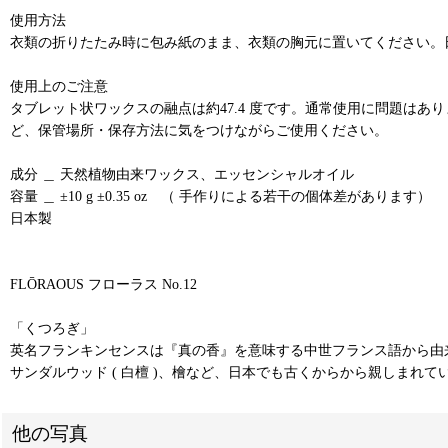
使用方法
衣類の折りたたみ時に包み紙のまま、衣類の胸元に置いてください。
使用上のご注意
タブレット状ワックスの融点は約47.4 度です。通常使用に問題は
ど、保管場所・保存方法に気をつけながらご使用ください。
成分 ＿ 天然植物由来ワックス、エッセンシャルオイル
容量 ＿ ±10 g ±0.35 oz （ 手作りによる若干の個体差があります）
日本製
FLŌRAOUS フローラス No.12
「くつろぎ」
英名フランキンセンスは『真の香』を意味する中世フランス語から由来し
サンダルウッド ( 白檀 )、檜など、日本でも古くからから親しま
他の写真