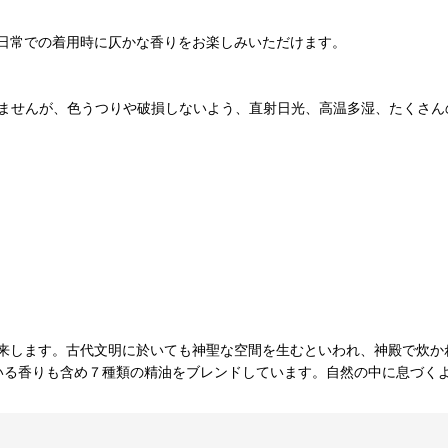
日常での着用時に仄かな香りをお楽しみいただけます。
ありませんが、色うつりや破損しないよう、直射日光、高温多湿、たくさ
ます。古代文明に於いても神聖な空間を生むといわれ、神殿で炊かれていた香
れている香りも含め７種類の精油をブレンドしています。自然の中に息づ