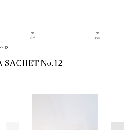
市松
Press
o.12
ACHET No.12