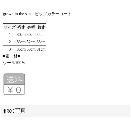
grown in the sun ビッグカラーコート
サイズ
裄丈
身幅
着丈
1
80cm
50cm
84cm
2
83cm
52cm
88cm
3
86cm
53cm
91cm
■素 材■
ウール100％
他の写真