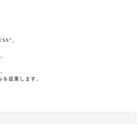
SS”。
る。
開。
ルを提案します。
閉じる