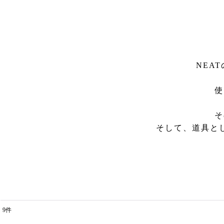
NEA
使
そ
そして、道具と
9
件
表示数
: