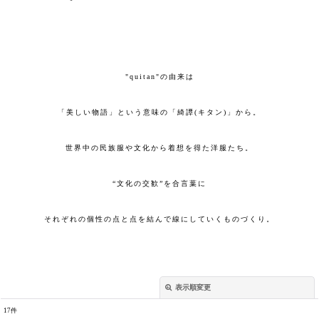
"quitan"の由来は
「美しい物語」という意味の「綺譚(キタン)」から。
世界中の民族服や文化から着想を得た洋服たち。
“文化の交歓”を合言葉に
それぞれの個性の点と点を結んで線にしていくものづくり。
表示順変更
閉じる
17
件