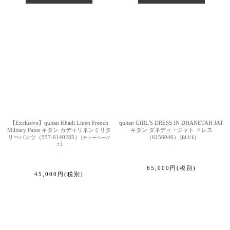
【Exclusive】quitan Khadi Linen French
quitan GIRL'S DRESS IN DHANETAH JAT
Military Pants キタン カディリネンミリタ
キタン ダネディ・ジャト ドレス
リーパンツ（557-6140285）
（6156046）
[
ティーベージ
[
BLUE
]
ュ
]
65,000
円
(税別)
45,000
円
(税別)