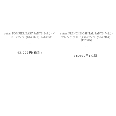
quitan POMPIER EASY PANTS キタン イ
quitan FRENCH HOSPITAL PANTS キタン
ージーパンツ（6140021）
フレンチホスピタルパンツ（5240914）
[
AI-SUMI
]
[
INDIGO
]
43,000
円
(税別)
38,000
円
(税別)