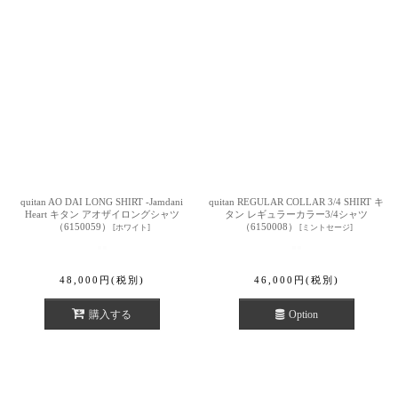
表示数
:
並び順
:
絞り込む
quitan AO DAI LONG SHIRT -Jamdani
quitan REGULAR COLLAR 3/4 SHIRT キ
Heart キタン アオザイロングシャツ
タン レギュラーカラー3/4シャツ
（6150059）
（6150008）
[
ホワイト
]
[
ミントセージ
]
48,000
円
(税別)
46,000
円
(税別)
購入する
Option