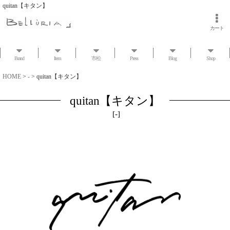
quitan【キタン】
カート
Brand
Item
市松
Press
Blog
Shop
HOME
>
-
>
quitan【キタン】
quitan【キタン】
[
-
]