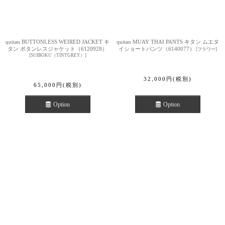
quitan BUTTONLESS WEIRED JACKET キ
quitan MUAY THAI PANTS キタン ムエタ
タン ボタンレスジャケット（6120928）
イショートパンツ（6140077）
[
フラワー
]
[
SUIBOKU（TINTGREY）
]
32,000
円
(税別)
65,000
円
(税別)
Option
Option