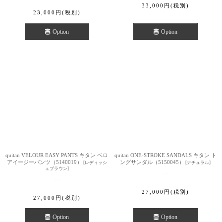
33,000
円
(税別)
23,000
円
(税別)
Option
Option
quitan VELOUR EASY PANTS キタン ベロ
quitan ONE-STROKE SANDALS キタン ト
アイージーパンツ（5140019）
ングサンダル（5150045）
[
レディッシ
[
ナチュラル
]
ュブラウン
]
27,000
円
(税別)
27,000
円
(税別)
Option
Option