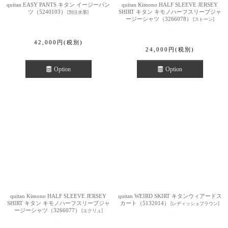
quitan EASY PANTS キタン イージーパン
quitan Kimono HALF SLEEVE JERSEY
ツ（5240103）
SHIRT キタン キモノハーフスリーブジャ
[
別注水墨
]
ージーシャツ（3266078）
[
ストーン
]
42,000
円
(税別)
24,000
円
(税別)
Option
Option
quitan Kimono HALF SLEEVE JERSEY
quitan WEIRD SKIRT キタンウィアードス
SHIRT キタン キモノハーフスリーブジャ
カート（5132014）
[
レディッシュブラウン
]
ージーシャツ（3266077）
[
エクリュ
]