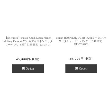
【Exclusive】quitan Khadi Linen French
quitan HOSPITAL OVER PANTS キタン ホ
Military Pants キタン カディリネンミリタ
スピタルオーバーパンツ（6140009）
リーパンツ（557-6140285）
[
MINT SAGE
]
[
スミクロ
]
39,000
円
(税別)
45,000
円
(税別)
Option
Option