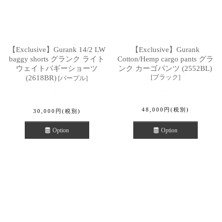
【Exclusive】Gurank 14/2 LW
【Exclusive】Gurank
baggy shorts グランク ライト
Cotton/Hemp cargo pants グラ
ウェイトバギーショーツ
ンク カーゴパンツ (2552BL)
[
ブラック
]
(2618BR)
[
パープル
]
48,000
円
(税別)
30,000
円
(税別)
Option
Option