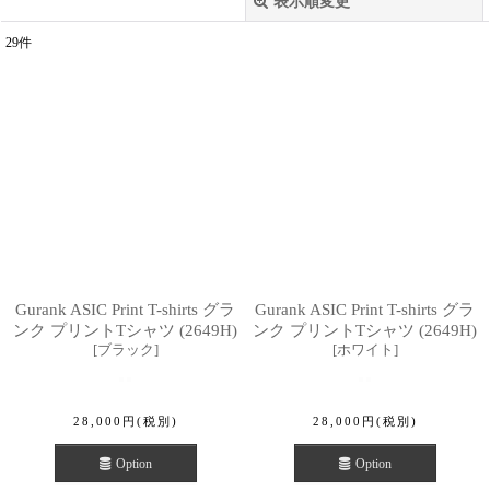
表示順変更
閉じる
29
件
表示数
:
並び順
:
絞り込む
Gurank ASIC Print T-shirts グラ
Gurank ASIC Print T-shirts グラ
ンク プリントTシャツ (2649H)
ンク プリントTシャツ (2649H)
[
ブラック
]
[
ホワイト
]
28,000
円
(税別)
28,000
円
(税別)
Option
Option