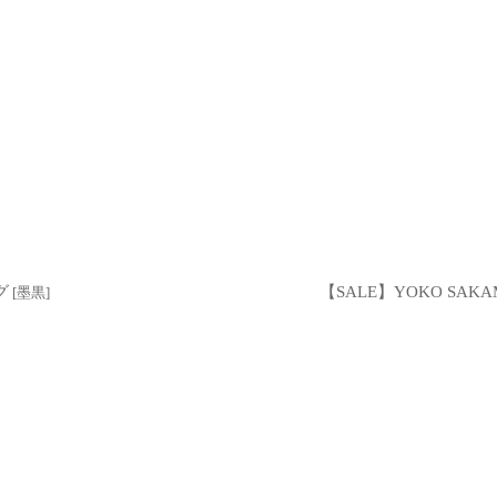
グ
【SALE】YOKO SA
[
墨黒
]