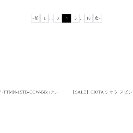
«
前
1
...
3
4
5
...
10
次
»
絞り込む
MN-1STB-COW-BB)
【SALE】CIOTA シオタ スビン
[
グレー
]