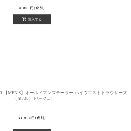
8,000
円
(税別)
購入する
S TAILOR 【MEN'S】オールドマンズテーラー ハイウエストトラウザーズ
（ｍ738）
[
ベージュ
]
34,000
円
(税別)