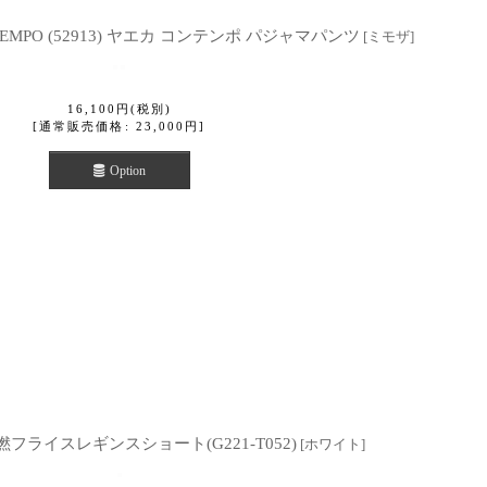
TEMPO (52913) ヤエカ コンテンポ パジャマパンツ
[
ミモザ
]
16,100
円
(税別)
[
通常販売価格
:
23,000
円
]
Option
強撚フライスレギンスショート(G221-T052)
[
ホワイト
]