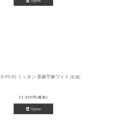
Option
AN PT-92 ミッタン 亜麻苧麻ワイド
[
生成
]
33,000
円
(税別)
Option