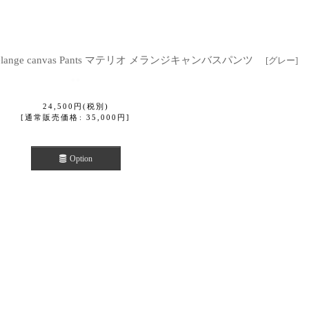
Melange canvas Pants マテリオ メランジキャンバスパンツ
[
グレー
]
24,500
円
(税別)
[
通常販売価格
:
35,000
円
]
Option