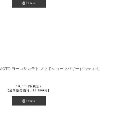
Option
KAMOTO ヨーコサカモト ノマドショーツバギー
[
インディゴ
]
16,800
円
(税別)
[
通常販売価格
:
24,000
円
]
Option