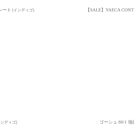
トレート
【SALE】YAECA CON
[
インディゴ
]
ゴーシュ 80/1 
インディゴ
]