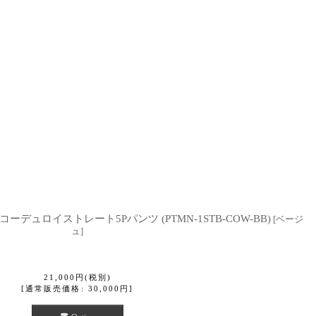
コーデュロイストレート5Pパンツ (PTMN-1STB-COW-BB)
[
ベージ
ュ
]
21,000
円
(税別)
[
通常販売価格
:
30,000
円
]