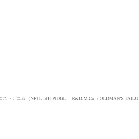
トデニム（NPTL-5HI-PIDBL-
R&D.M.Co- / OLDMAN'