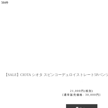
584
件
表示数
:
並び順
:
【SALE】CIOTA シオタ スビンコーデュロイストレート5Pパンツ (PT
21,000
円
(税別)
[
通常販売価格
:
30,000
円
]