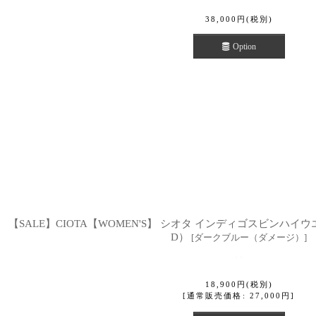
38,000
円
(税別)
Option
【SALE】CIOTA【WOMEN'S】 シオタ インディゴスビンハイウエス
D）
[
ダークブルー（ダメージ）
]
18,900
円
(税別)
[
通常販売価格
:
27,000
円
]