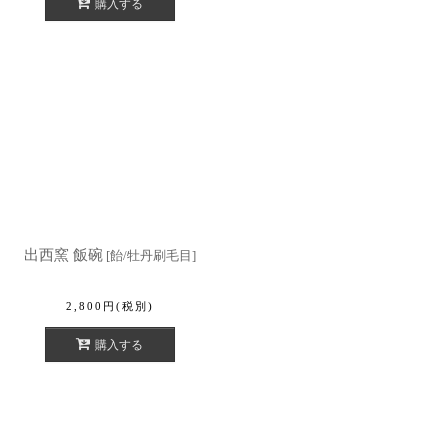
購入する
出西窯 飯碗
[
飴/牡丹刷毛目
]
2,800
円
(税別)
購入する