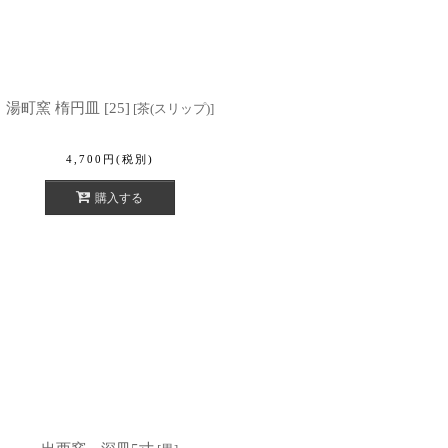
湯町窯 楕円皿 [25]
[
茶(スリップ)
]
4,700
円
(税別)
購入する