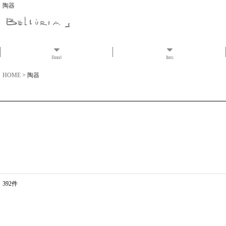
陶器
Brand
Item
HOME
>
陶器
392
件
表示数
:
並び順
: