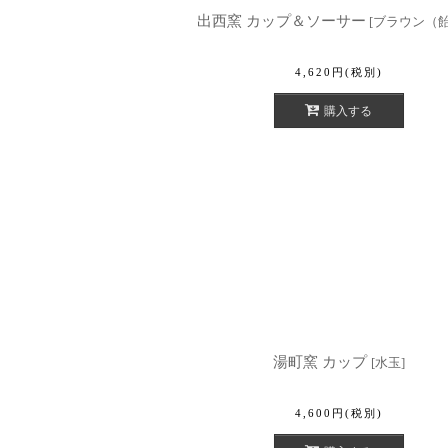
出西窯 カップ＆ソーサー
[
ブラウン（
4,620
円
(税別)
購入する
湯町窯 カップ
[
水玉
]
4,600
円
(税別)