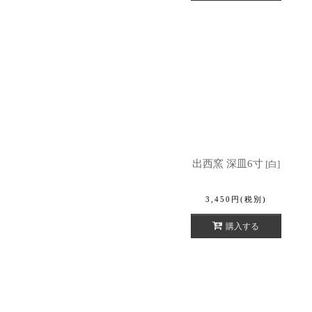
出西窯 深皿6寸
[
白
]
3,450
円
(税別)
購入する