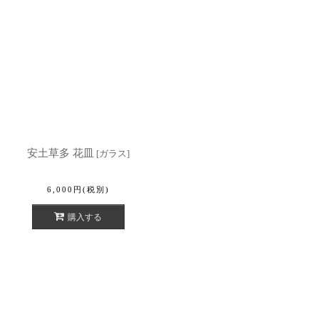
安土草多 花皿
[
ガラス
]
6,000
円
(税別)
購入する