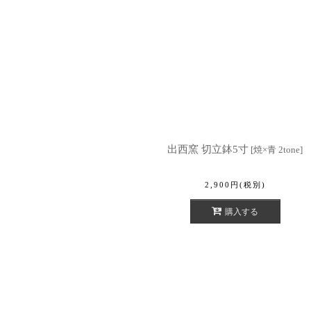
出西窯 切立鉢5寸
[
焼×青 2tone
]
2,900
円
(税別)
購入する