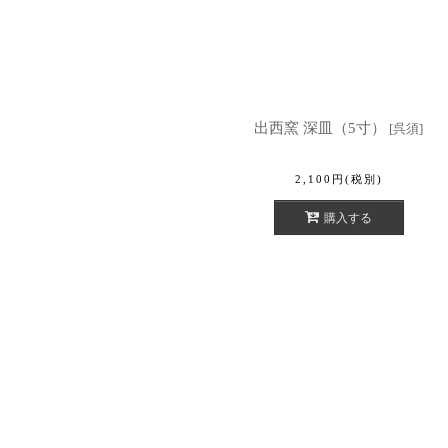
出西窯 深皿（5寸）
[
呉須
]
2,100
円
(税別)
購入する