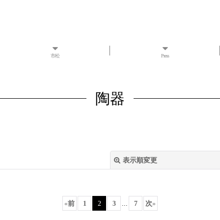
市松
Press
陶器
表示順変更
«
前
1
2
3
...
7
次
»