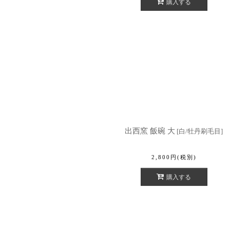
購入する
出西窯 飯碗 大
[
白/牡丹刷毛目
]
2,800
円
(税別)
購入する