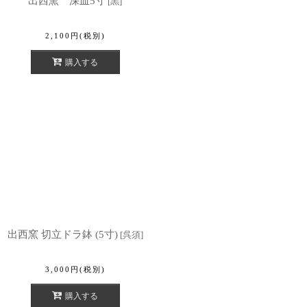
出西窯 深皿5寸
[
黒
]
2,100
円
(税別)
購入する
出西窯 切立ドラ鉢 (5寸)
[
呉須
]
3,000
円
(税別)
購入する