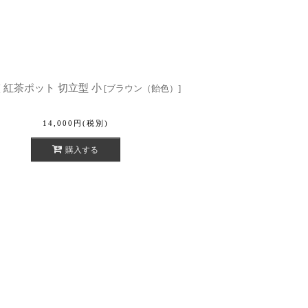
 紅茶ポット 切立型 小
[
ブラウン（飴色）
]
14,000
円
(税別)
購入する