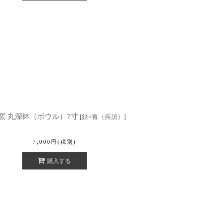
窯 丸深鉢（ボウル）7寸
[
鉄×青（呉須）
]
7,000
円
(税別)
購入する