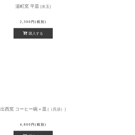
湯町窯 平皿
[
水玉
]
2,300
円
(税別)
購入する
出西窯 コーヒー碗＋皿
[
（呉須）
]
4,800
円
(税別)