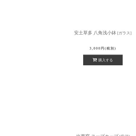
安土草多 八角浅小鉢
[
ガラス
]
3,000
円
(税別)
購入する