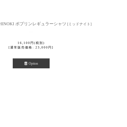
E HINOKI ポプリンレギュラーシャツ
[
ミッドナイト
]
16,100
円
(税別)
[
通常販売価格
:
23,000
円
]
Option