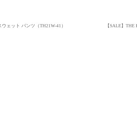
スウェット パンツ（TH21W-41）
【SALE】TH