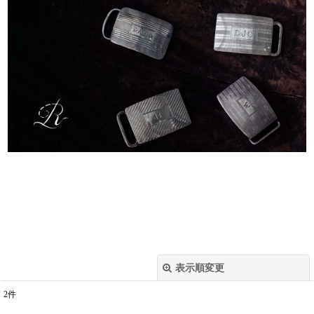
表示順変更
閉じる
2
件
表示数
: